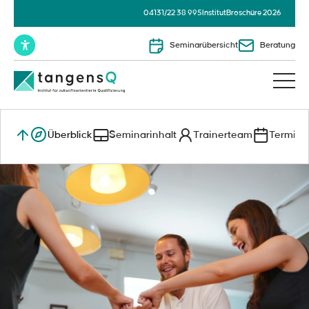
04131/22 38 995
Institut
Broschüre 2026
Seminarübersicht
Beratung
Überblick
Seminarinhalt
Trainerteam
Termine