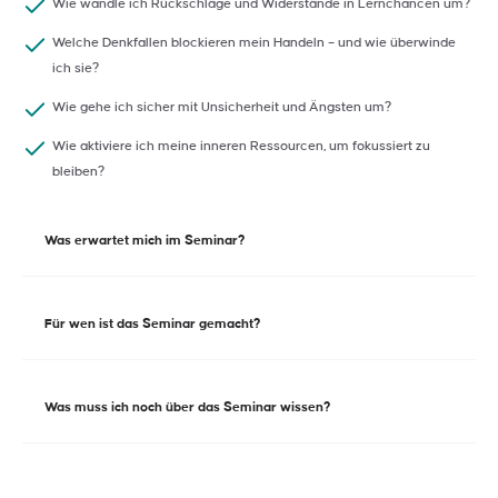
Wie wandle ich Rückschläge und Widerstände in Lernchancen um?
Welche Denkfallen blockieren mein Handeln – und wie überwinde
ich sie?
Wie gehe ich sicher mit Unsicherheit und Ängsten um?
Wie aktiviere ich meine inneren Ressourcen, um fokussiert zu
bleiben?
Was erwartet mich im Seminar?
Dieses Seminar ist kein Frontalvortrag – es ist ein Erlebnisraum für
Für wen ist das Seminar gemacht?
Ihre persönliche Entwicklung. Kurze, prägnante Theorie-Inputs
geben Impulse, doch im Mittelpunkt stehen interaktive Übungen,
lebendiger Austausch und herausfordernde Praxisformate im
Für Fach- und Führungskräfte in dynamischen Umgebungen, die
Was muss ich noch über das Seminar wissen?
Team. Sie arbeiten an Ihren realen Veränderungs-Anliegen,
ihre Veränderungsstärke ausbauen und persönliche
reflektieren Ihr eigenes Verhalten und lernen durch Erleben, nicht
Wachstumsprozesse aktiv gestalten wollen.
durch Zuhören. Mal in Kleingruppen, mal im Plenum – stets mit
Dieses Intensivseminar setzt auf aktive Selbsterfahrung und
Fokus auf Ihre persönliche Veränderungskompetenz. Sie werden