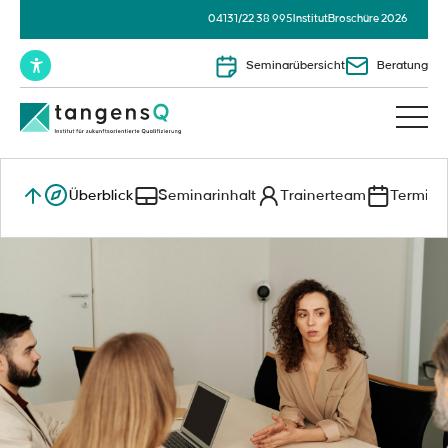
04131/22 38 995
Institut
Broschüre 2026
Seminarübersicht
Beratung
Überblick
Seminarinhalt
Trainerteam
Termine