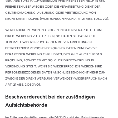
VERARBEITUNG NACHWEISEN, DIE IHRE INTERESSEN, RECHTE UND
FREIHEITEN ÜBERWIEGEN ODER DIE VERARBEITUNG DIENT DER
GELTENDMACHUNG, AUSÜBUNG ODER VERTEIDIGUNG VON
RECHTSANSPRÜCHEN (WIDERSPRUCH NACH ART. 21 ABS. 1 DSGVO).
WERDEN IHRE PERSONENBEZOGENEN DATEN VERARBEITET, UM
DIREKTWERBUNG ZU BETREIBEN, SO HABEN SIE DAS RECHT,
JEDERZEIT WIDERSPRUCH GEGEN DIE VERARBEITUNG SIE
BETREFFENDER PERSONENBEZOGENER DATEN ZUM ZWECKE
DERARTIGER WERBUNG EINZULEGEN; DIES GILT AUCH FÜR DAS
PROFILING, SOWEIT ES MIT SOLCHER DIREKTWERBUNG IN
VERBINDUNG STEHT. WENN SIE WIDERSPRECHEN, WERDEN IHRE
PERSONENBEZOGENEN DATEN ANSCHLIESSEND NICHT MEHR ZUM
ZWECKE DER DIREKTWERBUNG VERWENDET (WIDERSPRUCH NACH
ART. 21 ABS. 2 DSGVO).
Beschwerde­recht bei der zuständigen
Aufsichts­behörde
Im Falle von Verstößen gegen die DSGVO steht den Betroffenen ein