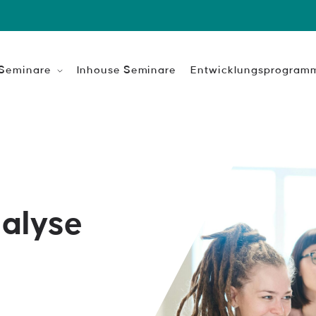
 Seminare
Inhouse Seminare
Entwicklungsprogram
eitsentwicklung
Leadership Professional
keit ist das Fundament
n Erfolgs.
Coaching-Ausbildung zum Change
gen
Zusatz-Qualifikation für produktio
alyse
Build your own
et mehr als Aufgaben
Train the Trainer
gen
HR-Intensiv Ausbildung
ion & Management