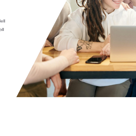
blem mit der
 die Illusion, sie sei
gen
ell
ll