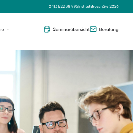
04131/22 38 995
Institut
Broschüre 2026
me
Seminarübersicht
Beratung
Leader
nsnahe Führungskräfte