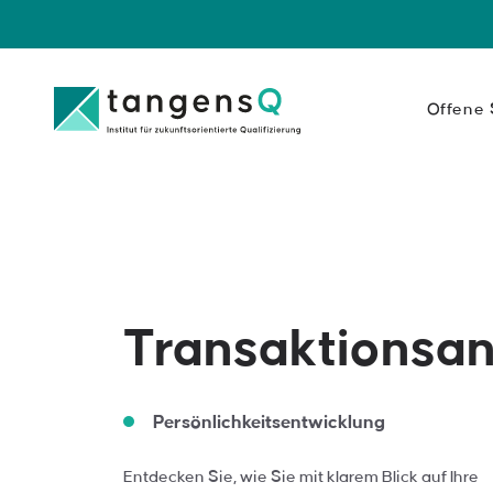
Offene
Persönlichk
Ihre Persönlich
Ihres berufliche
Inhalte anzei
Führung
Transaktionsan
Führung bedeut
zu verteilen.
Inhalte anzei
Persönlichkeitsentwicklung
Kommunikat
Entdecken Sie, wie Sie mit klarem Blick auf Ihre