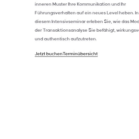
Das größte Pro
inneren Muster Ihre Kommunikation und Ihr
Kommunikation ist
Führungsverhalten auf ein neues Level heben. In
gelungen
Inhalte anzei
diesem Intensivseminar erleben Sie, wie das Mod
der Transaktionsanalyse Sie befähigt, wirkungsvo
und authentisch aufzutreten.
Jetzt buchen
Terminübersicht