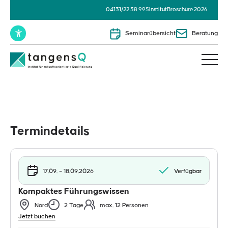
04131/22 38 995
Institut
Broschüre 2026
Seminarübersicht
Beratung
Termindetails
17.09. – 18.09.2026
Verfügbar
Kompaktes Führungswissen
Nord
2 Tage
max. 12 Personen
Jetzt buchen