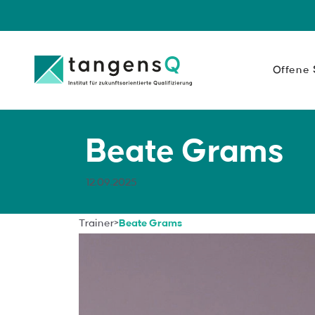
Offene
Persönlichk
Ihre Persönlich
Beate Grams
Ihres berufliche
Inhalte anzei
12.09.2025
Führung
Trainer
>
Beate Grams
Führung bedeut
zu verteilen.
Inhalte anzei
Kommunikat