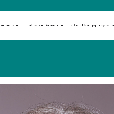
 Seminare
Inhouse Seminare
Entwicklungsprogram
eitsentwicklung
Leadership Professional
keit ist das Fundament
n Erfolgs.
Coaching-Ausbildung zum Change
gen
Zusatz-Qualifikation für produktio
Build your own
et mehr als Aufgaben
Train the Trainer
gen
HR-Intensiv Ausbildung
ion & Management