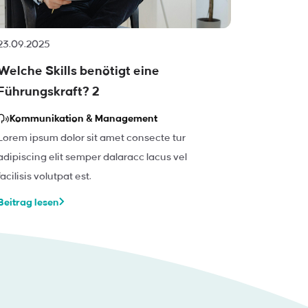
23.09.2025
23.09.202
Welche Skills benötigt eine
Welche S
Führungskraft? 2
Führung
Kommunikation & Management
Kommun
Lorem ipsum dolor sit amet consecte tur
Lorem ipsu
adipiscing elit semper dalaracc lacus vel
adipiscing
facilisis volutpat est.
facilisis vo
Beitrag lesen
Beitrag le