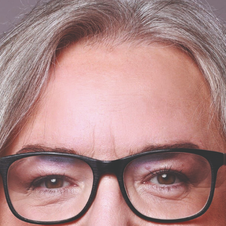
blem mit der
 die Illusion, sie sei
gen