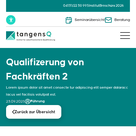
04131/22 38 995
Institut
Broschüre 2026
Seminarübersicht
Beratung
Qualifizerung von
Fachkräften 2
Lorem ipsum dolor sit amet consecte tur adipiscing elit semper dalaracc
lacus vel facilisis volutpat est.
Führung
23.09.2025
Zurück zur Übersicht