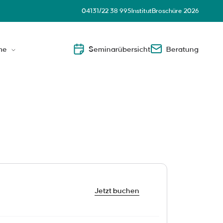
04131/22 38 995
Institut
Broschüre 2026
me
Seminarübersicht
Beratung
Leader
nsnahe Führungskräfte
Jetzt buchen