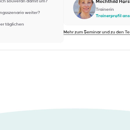
Mechthild Hors
 ich souverän damit um?
Trainerin
ngsszenario weiter?
Trainerprofil an
er täglichen
Mehr zum Seminar und zu den T