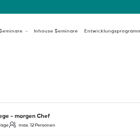
 Seminare
Inhouse Seminare
Entwicklungsprogram
eitsentwicklung
Leadership Professional
keit ist das Fundament
n Erfolgs.
Coaching-Ausbildung zum Change
gen
Zusatz-Qualifikation für produktio
Build your own
et mehr als Aufgaben
Train the Trainer
gen
lege – morgen Chef
Tage
max. 12 Personen
HR-Intensiv Ausbildung
ion & Management