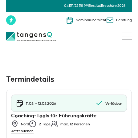
04131/22 38 995
Institut
Broschüre 2026
Seminarübersicht
Beratung
Termindetails
11.05. – 12.05.2026
Verfügbar
Coaching-Tools für Führungskräfte
Nord
2 Tage
max. 12 Personen
Jetzt buchen