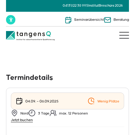
04131/22 38 995
Institut
Broschüre 2026
Seminarübersicht
Beratung
Termindetails
04.09. – 06.09.2025
Wenig Plätze
Nord
3 Tage
max. 12 Personen
Jetzt buchen