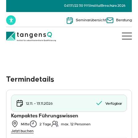
04131/22 38 995
Institut
Broschüre 2026
Seminarübersicht
Beratung
Termindetails
12.11. – 13.11.2026
Verfügbar
Kompaktes Führungswissen
Mitte
2 Tage
max. 12 Personen
Jetzt buchen