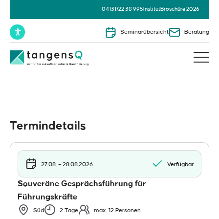
04131/22 38 995
Institut
Broschüre 2026
Seminarübersicht
Beratung
Termindetails
27.08. – 28.08.2026
Verfügbar
Souveräne Gesprächsführung für
Führungskräfte
Süd
2 Tage
max. 12 Personen