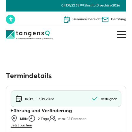
04131/22 38 995
Institut
Broschüre 2026
Seminarübersicht
Beratung
Termindetails
16.09. – 17.09.2026
Verfügbar
Führung und Veränderung
Mitte
2 Tage
max. 12 Personen
Jetzt buchen