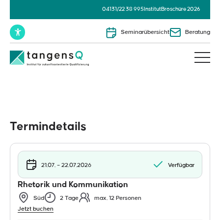
04131/22 38 995
Institut
Broschüre 2026
Seminarübersicht
Beratung
Termindetails
21.07. – 22.07.2026
Verfügbar
Rhetorik und Kommunikation
Süd
2 Tage
max. 12 Personen
Jetzt buchen