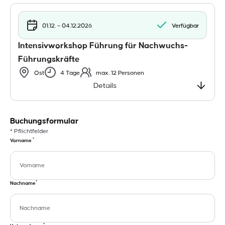
01.12. – 04.12.2026
Verfügbar
Intensivworkshop Führung für Nachwuchs-
Führungskräfte
Ost
4 Tage
max. 12 Personen
Details
Buchungsformular
* Pflichtfelder
*
Vorname
*
Nachname
*