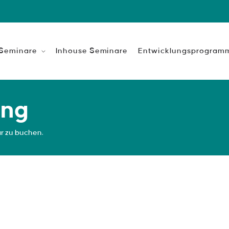
 Seminare
Inhouse Seminare
Entwicklungsprogram
eitsentwicklung
Leadership Professional
keit ist das Fundament
ung
n Erfolgs.
Coaching-Ausbildung zum ChangeL
gen
ar zu buchen.
Zusatz-Qualifikation für produktio
Build your own
et mehr als Aufgaben
Train the Trainer
gen
HR-Intensiv Ausbildung
ion & Management