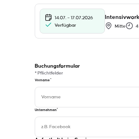
Das größte Pro
Kommunikation ist
gelungen
Intensivwor
14.07. – 17.07.2026
Inhalte anzei
Verfügbar
Mitte
4
Buchungsformular
* Pflichtfelder
*
Vorname
*
Unternehmen