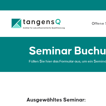
Offene
Persönlichk
Ihre Persönlich
Seminar Buch
Ihres berufliche
Inhalte anzei
Füllen Sie hier das Formular aus, um ein Semin
Führung
Führung bedeut
zu verteilen.
Inhalte anzei
Ausgewähltes Seminar:
Kommunikat