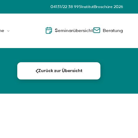
04131/22 38 995
Institut
Broschüre 2026
me
Seminarübersicht
Beratung
eader
Zurück zur Übersicht
nsnahe Führungskräfte