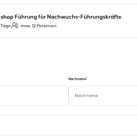
blem mit der
 die Illusion, sie sei
kshop Führung für Nachwuchs-Führungskräfte
gen
 Tage
max. 12 Personen
*
Nachname