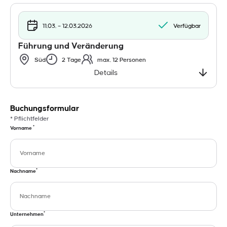
11.03. – 12.03.2026
Verfügbar
Führung und Veränderung
Süd
2 Tage
max. 12 Personen
Details
Buchungsformular
* Pflichtfelder
*
Vorname
*
Nachname
*
Unternehmen