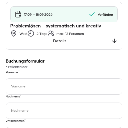
17.09. – 18.09.2026
Verfügbar
Problemlösen – systematisch und kreativ
West
2 Tage
max. 12 Personen
Details
Buchungsformular
* Pflichtfelder
*
Vorname
*
Nachname
*
Unternehmen